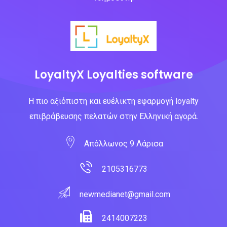
LoyaltyX Loyalties software
Η πιο αξιόπιστη και ευέλικτη εφαρμογή loyalty
επιβράβευσης πελατών στην Ελληνική αγορά.
Απόλλωνος 9 Λάρισα
2105316773
newmedianet@gmail.com
2414007223