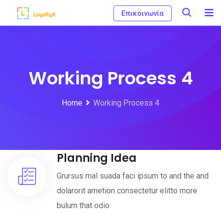
S
Eπικοινωνία
k
i
p
t
Working Process 4
o
c
Home
Working Process 4
o
n
t
Planning Idea
e
n
Grursus mal suada faci ipsum to and the and
t
dolarorit ametion consectetur elitto more
bulum that odio