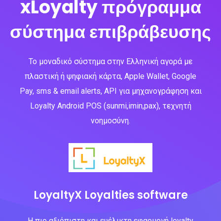
xLoyalty πρόγραμμα
σύστημα επιβράβευσης
Το μοναδικό σύστημα στην Ελληνική αγορά με
πλαστική ή ψηφιακή κάρτα, Apple Wallet, Google
Pay, sms & email alerts, API για μηχανογράφηση και
Loyalty Android POS (sunmi,imin,pax), τεχνητή
νοημοσύνη.
LoyaltyX Loyalties software
Η πιο αξιόπιστη και ευέλικτη εφαρμογή loyalty