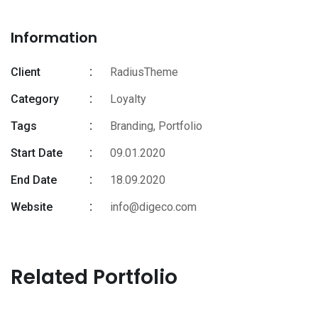
Information
Client
RadiusTheme
Category
Loyalty
Tags
Branding
,
Portfolio
Start Date
09.01.2020
End Date
18.09.2020
Website
info@digeco.com
Related Portfolio