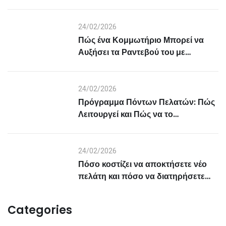
Αγορών με Loyalty Program
24/02/2026
Πώς ένα Κομμωτήριο Μπορεί να
Αυξήσει τα Ραντεβού του με
Πρόγραμμα Επιβράβευσης
Πελατών
24/02/2026
Πρόγραμμα Πόντων Πελατών: Πώς
Λειτουργεί και Πώς να το
Εφαρμόσετε Σωστά στην
Επιχείρησή σας
24/02/2026
Πόσο κοστίζει να αποκτήσετε νέο
πελάτη και πόσο να διατηρήσετε
έναν υπάρχοντα; (Οικονομική
ανάλυση)
Categories